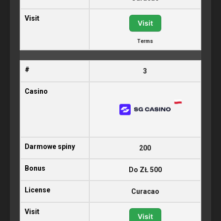
Visit
Visit
Terms
#
3
Casino
Darmowe spiny
200
Bonus
Do ZŁ 500
License
Curacao
Visit
Visit