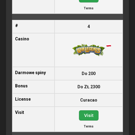
Terms
#
4
Casino
Darmowe spiny
Do 200
Bonus
Do ZŁ 2300
License
Curacao
Visit
Visit
Terms