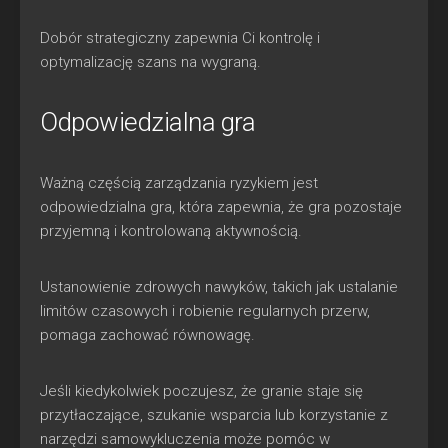
Dobór strategiczny zapewnia Ci kontrolę i
optymalizację szans na wygraną.
Odpowiedzialna gra
Ważną częścią zarządzania ryzykiem jest
odpowiedzialna gra, która zapewnia, że ​​gra pozostaje
przyjemną i kontrolowaną aktywnością.
Ustanowienie zdrowych nawyków, takich jak ustalanie
limitów czasowych i robienie regularnych przerw,
pomaga zachować równowagę.
Jeśli kiedykolwiek poczujesz, że granie staje się
przytłaczające, szukanie wsparcia lub korzystanie z
narzędzi samowykluczenia może pomóc w