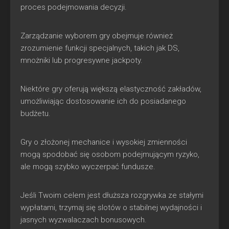
proces podejmowania decyzji.
Zarządzanie wyborem gry obejmuje również
zrozumienie funkcji specjalnych, takich jak DS,
mnożniki lub progresywne jackpoty.
Niektóre gry oferują większą elastyczność zakładów,
umożliwiając dostosowanie ich do posiadanego
budżetu.
Gry o złożonej mechanice i wysokiej zmienności
mogą spodobać się osobom podejmującym ryzyko,
ale mogą szybko wyczerpać fundusze.
Jeśli Twoim celem jest dłuższa rozgrywka ze stałymi
wypłatami, trzymaj się slotów o stabilnej wydajności i
jasnych wyzwalaczach bonusowych.