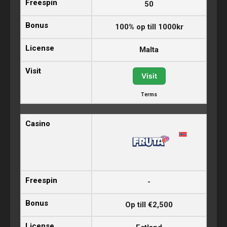
Freespin
50
Bonus
100% op till 1000kr
License
Malta
Visit
Visit
Terms
Casino
Freespin
-
Bonus
Op till €2,500
License