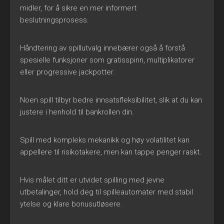
midler, for å sikre en mer informert
beslutningsprosess.
Håndtering av spillutvalg innebærer også å forstå
spesielle funksjoner som gratisspinn, multiplikatorer
eller progressive jackpotter.
Noen spill tilbyr bedre innsatsfleksibilitet, slik at du kan
justere i henhold til bankrollen din.
Spill med kompleks mekanikk og høy volatilitet kan
appellere til risikotakere, men kan tappe penger raskt.
Hvis målet ditt er utvidet spilling med jevne
utbetalinger, hold deg til spilleautomater med stabil
ytelse og klare bonusutløsere.