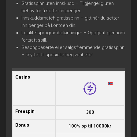
Gratisspinn uten innskudd – Tilgjengelig uten
behov for å sette inn penger.
Innskuddsmatch gratisspinn – gitt når du setter
inn penger på kontoen din.
Lojalitetsprogrambelønninger – Opptjent gjennom
fortsatt spill.
Sesongbaserte eller salgsfremmende gratisspinn
– knyttet til spesielle begivenheter.
Casino
Freespin
300
Bonus
100% op til 10000kr