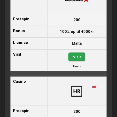
Freespin
200
Bonus
100% op til 4000kr
License
Malta
Visit
Visit
Terms
Casino
Freespin
200