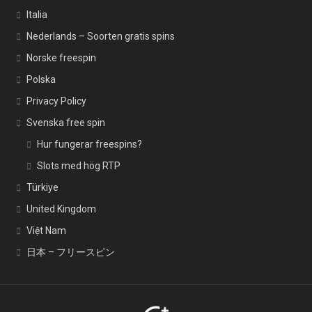
Italia
Nederlands – Soorten gratis spins
Norske freespin
Polska
Privacy Policy
Svenska free spin
Hur fungerar freespins?
Slots med hög RTP
Türkiye
United Kingdom
Việt Nam
日本 – フリースピン