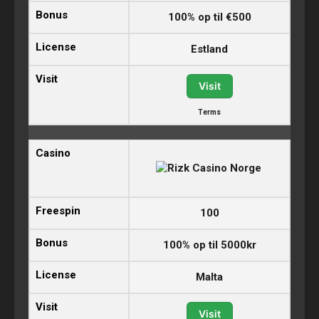
Bonus
100% op til €500
License
Estland
Visit
Visit
Terms
Casino
Freespin
100
Bonus
100% op til 5000kr
License
Malta
Visit
Visit